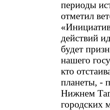
периоды ист
отметил ве
«Инициатив
действий ид
будет приз
нашего госу
кто отстаив
планеты, - 
Нижнем Таг
городских 